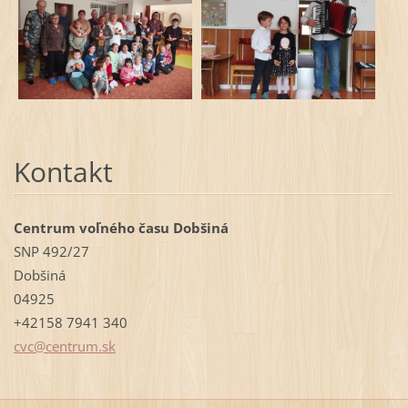
Kontakt
Centrum voľného času Dobšiná
SNP 492/27
Dobšiná
04925
+42158 7941 340
cvc@cent
rum.sk