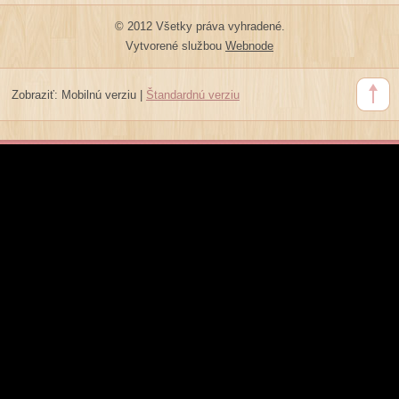
© 2012 Všetky práva vyhradené.
Vytvorené službou
Webnode
Zobraziť:
Mobilnú verziu
|
Štandardnú verziu