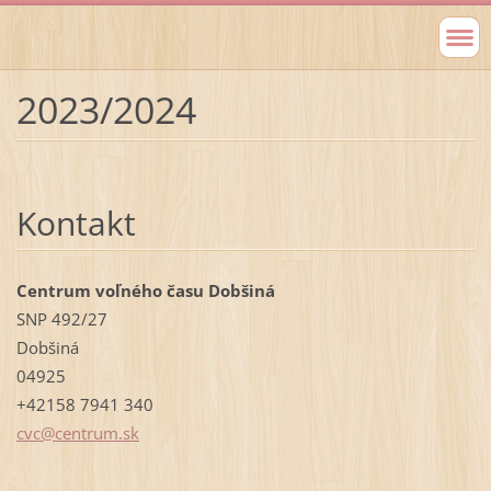
2023/2024
Kontakt
Centrum voľného času Dobšiná
SNP 492/27
Dobšiná
04925
+42158 7941 340
cvc@cent
rum.sk