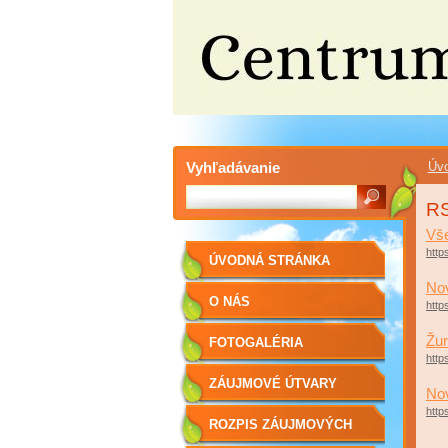
Vyhľadávanie
Úvo
RS
Vše
http
ÚVODNÁ STRÁNKA
No
O NÁS
http
Žu
FOTOGALÉRIA
http
ZÁUJMOVÉ ÚTVARY
No
http
ROZPIS ZÁUJMOVÝCH