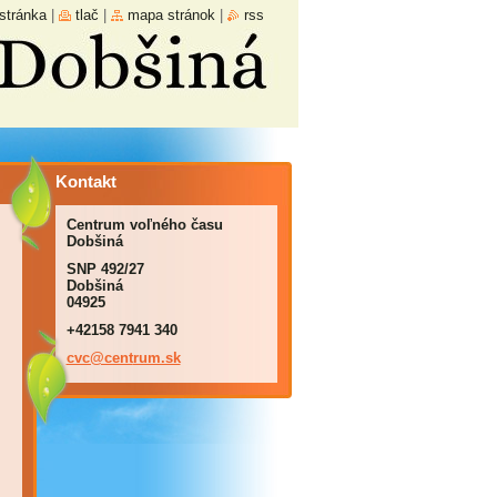
stránka
|
tlač
|
mapa stránok
|
rss
Kontakt
Centrum voľného času
Dobšiná
SNP 492/27
Dobšiná
04925
+42158 7941 340
cvc@cent
rum.sk