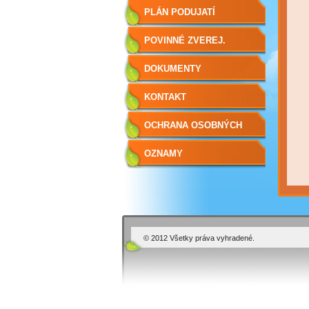
ÚTVAROV
PLÁN PODUJATÍ
POVINNÉ ZVEREJ.
DOKUMENTY
KONTAKT
OCHRANA OSOBNÝCH
ÚDAJOV
OZNAMY
© 2012 Všetky práva vyhradené.