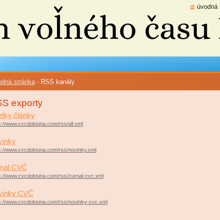
úvodná 
dná stránka
-
RSS kanály
S exporty
tky články
s://www.cvcdobsina.com/rss/all.xml
vinky
s://www.cvcdobsina.com/rss/novinky.xml
rnál CVČ
s://www.cvcdobsina.com/rss/zurnal-cvc.xml
vinky CVČ
s://www.cvcdobsina.com/rss/novinky-cvc.xml