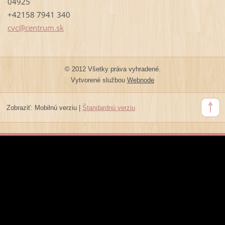
04925
+42158 7941 340
cvc@cent
rum.sk
© 2012 Všetky práva vyhradené.
Vytvorené službou
Webnode
Zobraziť:
Mobilnú verziu
|
Štandardnú verziu