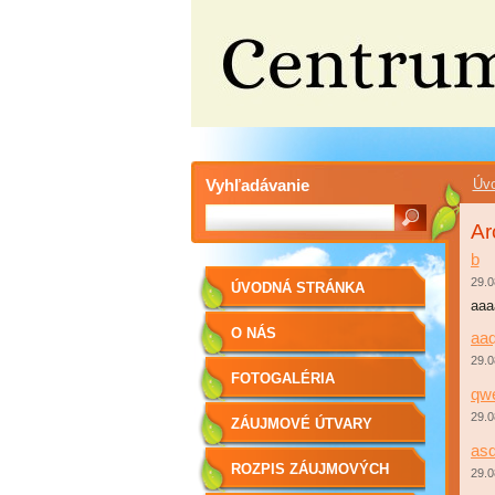
Vyhľadávanie
Úvo
Ar
b
29.0
ÚVODNÁ STRÁNKA
aaa
O NÁS
aa
29.0
FOTOGALÉRIA
qw
29.0
ZÁUJMOVÉ ÚTVARY
as
ROZPIS ZÁUJMOVÝCH
29.0