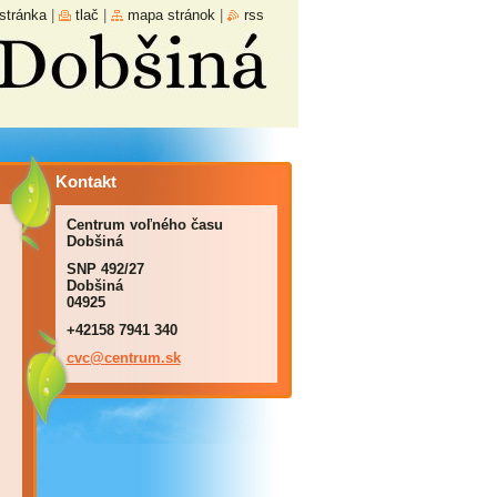
stránka
|
tlač
|
mapa stránok
|
rss
Kontakt
Centrum voľného času
Dobšiná
SNP 492/27
Dobšiná
04925
+42158 7941 340
cvc@cent
rum.sk