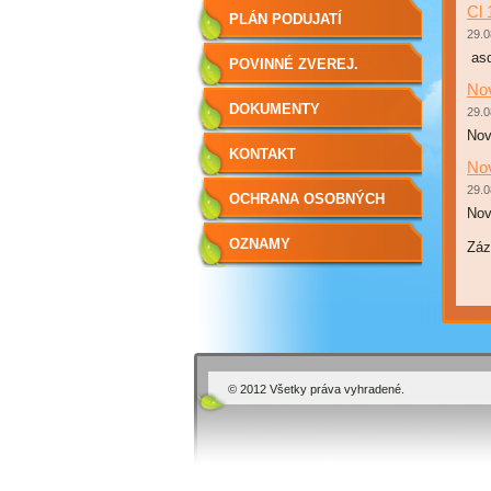
Cl 
ÚTVAROV
PLÁN PODUJATÍ
29.0
asd
POVINNÉ ZVEREJ.
Nov
DOKUMENTY
29.0
Nov
KONTAKT
Nov
29.0
OCHRANA OSOBNÝCH
Nov
ÚDAJOV
OZNAMY
Zá
© 2012 Všetky práva vyhradené.