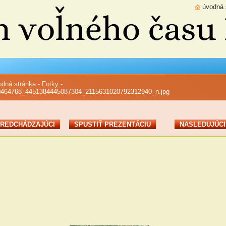
úvodná 
dná stránka
-
Fotky
-
0464768_4451384445087304_2115631020792312940_n.jpg
REDCHÁDZAJÚCI
SPUSTIŤ PREZENTÁCIU
NASLEDUJÚCI