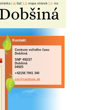
stránka
|
tlač
|
mapa stránok
|
rss
Kontakt
Centrum voľného času
Dobšiná
SNP 492/27
Dobšiná
04925
+42158 7941 340
cvc@cent
rum.sk