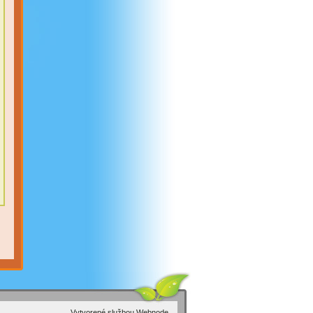
Vytvorené službou
Webnode