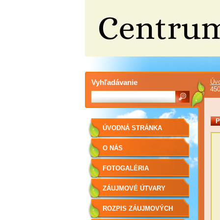
Vyhľadávanie
Úvo
45
P
ÚVODNÁ STRÁNKA
O NÁS
FOTOGALÉRIA
ZÁUJMOVÉ ÚTVARY
ROZPIS ZÁUJMOVÝCH