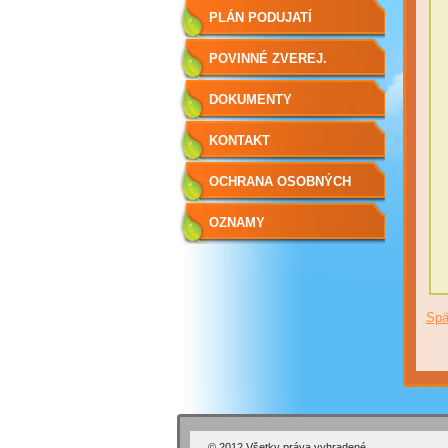
ÚTVAROV
PLÁN PODUJATÍ
POVINNÉ ZVEREJ.
DOKUMENTY
KONTAKT
OCHRANA OSOBNÝCH
ÚDAJOV
OZNAMY
Spä
© 2012 Všetky práva vyhradené.